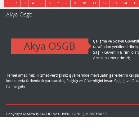
17 sayfadan 1 sayfa gösteriliyor.
1
2
3
4
5
6
7
8
9
10
11
12
13
14
15
Akya Osgb
Çalışma ve Sosyal Güvenlik
Akya OSGB
tarafından yetkilendirilmi
r.
Sağlık Güvenlik Birimi ola
Ancak hizmetlerimizi;
Temel amacımız; Hizmet verdiğimiz işyerlerinde mevzuatın gereklerini karşıla
li
konusunda farkındalık yaratarak İş Sağlığı ve Güvenliğini İnsan Sağlığı ve Gü
haline getir
Copyright © AKYA İŞ SAĞLIĞI ve GÜVENLİĞİ BİLİŞİM SİSTEMLERİ