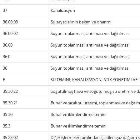
37
Kanalizasyon
36.00.03
Su sayaçlarının bakım ve onarımı
36.00.02
Suyun toplanması, arıtılması ve dağıtılması
36.00
Suyun toplanması, arıtılması ve dağıtılması
36.0
Suyun toplanması, arıtılması ve dağıtılması
36
Suyun toplanması, arıtılması ve dağıtılması
E
SU TEMİNİ; KANALİZASYON, ATIK YÖNETİMİ VE 
35.30.22
Soğutulmuş hava ve soğutulmuş su üretim ve dağ
35.30.21
Buhar ve sıcak su üretimi, toplanması ve dağıtım
35.30
Buhar ve iklimlendirme temini
35.3
Buhar ve iklimlendirme temini
35.23.02
Diğer işletmeler tarafından işletilen gaz dağıtım 