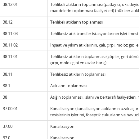
38.12.01
Tehlikeli atıkların toplanması (patlayıcı, oksitleyici,
maddelerin toplanması faaliyetleri) (nükleer atıkla
38.12
Tehlikeli atıkların toplanması
38.11.03
Tehlikesiz atık transfer istasyonlarının işletilmesi
38.11.02
İnşaat ve yıkım atıklarının, çalı, çırpı, moloz gib
38.11.01
Tehlikesiz atıkların toplanması (çöpler, geri dönüştü
çırpı, moloz gibi enkazlar hariç)
38.11
Tehlikesiz atıkların toplanması
38.1
Atıkların toplanması
38
Atığın toplanması, ıslahı ve bertarafı faaliyetleri
37.00.01
Kanalizasyon (kanalizasyon atıklarının uzaklaştırı
tesislerinin işletimi, foseptik çukurların ve havuz
37.00
Kanalizasyon
37.0
Kanalizasyon