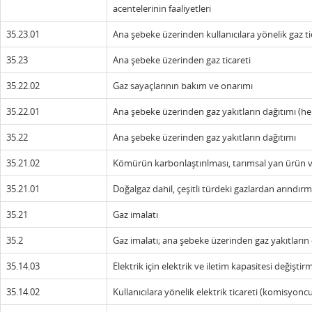
acentelerinin faaliyetleri
35.23.01
Ana şebeke üzerinden kullanıcılara yönelik gaz ti
35.23
Ana şebeke üzerinden gaz ticareti
35.22.02
Gaz sayaçlarının bakım ve onarımı
35.22.01
Ana şebeke üzerinden gaz yakıtların dağıtımı (her 
35.22
Ana şebeke üzerinden gaz yakıtların dağıtımı
35.21.02
Kömürün karbonlaştırılması, tarımsal yan ürün v
35.21.01
Doğalgaz dahil, çeşitli türdeki gazlardan arındırma
35.21
Gaz imalatı
35.2
Gaz imalatı; ana şebeke üzerinden gaz yakıtların
35.14.03
Elektrik için elektrik ve iletim kapasitesi değiştirm
35.14.02
Kullanıcılara yönelik elektrik ticareti (komisyoncu