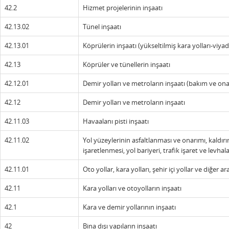
42.2
Hizmet projelerinin inşaatı
42.13.02
Tünel inşaatı
42.13.01
Köprülerin inşaatı (yükseltilmiş kara yolları-viyad
42.13
Köprüler ve tünellerin inşaatı
42.12.01
Demir yolları ve metroların inşaatı (bakım ve ona
42.12
Demir yolları ve metroların inşaatı
42.11.03
Havaalanı pisti inşaatı
42.11.02
Yol yüzeylerinin asfaltlanması ve onarımı, kaldırım
işaretlenmesi, yol bariyeri, trafik işaret ve levhal
42.11.01
Oto yollar, kara yolları, şehir içi yollar ve diğer a
42.11
Kara yolları ve otoyolların inşaatı
42.1
Kara ve demir yollarının inşaatı
42
Bina dışı yapıların inşaatı