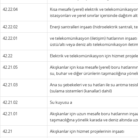
42.22.04
Kısa mesafe (yerel) elektrik ve telekomünikasyon (i
istasyonları ve yerel sınırlar içerisinde dağıtım alt
42.22.02
Enerji santralleri inşaatı (hidroelektrik santrali, 
42.22.01
ve telekomünikasyon (iletişim) hatlarının inşaatı
üstü/altı veya deniz altı telekomünikasyon iletim
42.22
Elektrik ve telekomünikasyon için hizmet projeler
42.21.05
Akışkanlar için kısa mesafe (yerel) boru hatlarının 
su, buhar ve diğer ürünlerin taşımacılığına yönel
42.21.03
Ana su şebekeleri ve su hatları ile su arıtma tesis
(sulama sistemleri (kanallar) dahil)
42.21.02
Su kuyusu a
42.21.01
Akışkanlar için uzun mesafe boru hatlarının inşaatı
taşımacılığına yönelik karada ve deniz altında u
42.21
Akışkanlar için hizmet projelerinin inşaatı