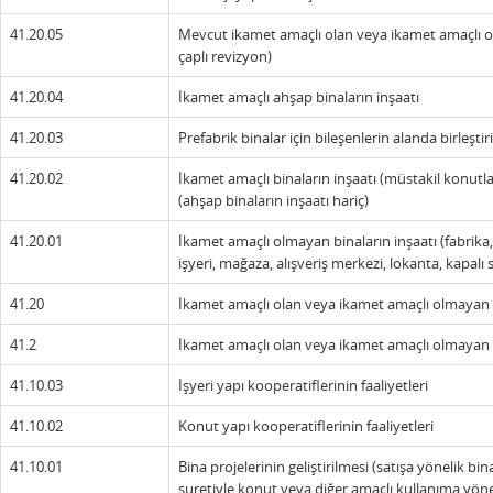
41.20.05
Mevcut ikamet amaçlı olan veya ikamet amaçlı 
çaplı revizyon)
41.20.04
İkamet amaçlı ahşap binaların inşaatı
41.20.03
Prefabrik binalar için bileşenlerin alanda birleşti
41.20.02
İkamet amaçlı binaların inşaatı (müstakil konutla
(ahşap binaların inşaatı hariç)
41.20.01
İkamet amaçlı olmayan binaların inşaatı (fabrika,
işyeri, mağaza, alışveriş merkezi, lokanta, kapalı s
41.20
İkamet amaçlı olan veya ikamet amaçlı olmayan b
41.2
İkamet amaçlı olan veya ikamet amaçlı olmayan b
41.10.03
İşyeri yapı kooperatiflerinin faaliyetleri
41.10.02
Konut yapı kooperatiflerinin faaliyetleri
41.10.01
Bina projelerinin geliştirilmesi (satışa yönelik bina
suretiyle konut veya diğer amaçlı kullanıma yönel