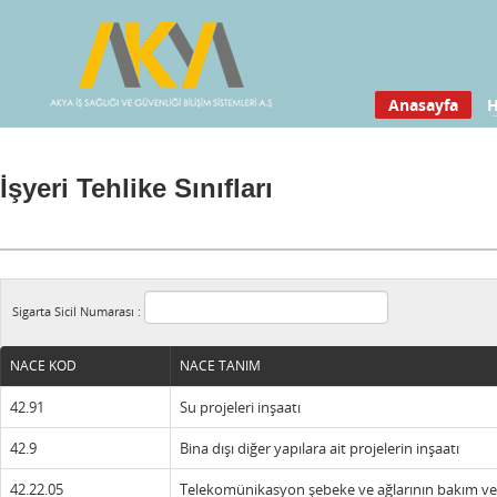
Anasayfa
H
İşyeri Tehlike Sınıfları
Sigarta Sicil Numarası :
NACE KOD
NACE TANIM
42.91
Su projeleri inşaatı
42.9
Bina dışı diğer yapılara ait projelerin inşaatı
42.22.05
Telekomünikasyon şebeke ve ağlarının bakım ve