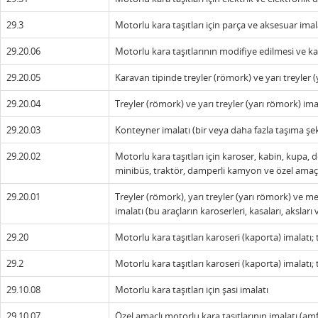
29.3
Motorlu kara taşıtları için parça ve aksesuar imal
29.20.06
Motorlu kara taşıtlarının modifiye edilmesi ve ka
29.20.05
Karavan tipinde treyler (römork) ve yarı treyler 
29.20.04
Treyler (römork) ve yarı treyler (yarı römork) ima
29.20.03
Konteyner imalatı (bir veya daha fazla taşıma şek
29.20.02
Motorlu kara taşıtları için karoser, kabin, kup
minibüs, traktör, damperli kamyon ve özel amaçlı
29.20.01
Treyler (römork), yarı treyler (yarı römork) ve m
imalatı (bu araçların karoserleri, kasaları, aksları 
29.20
Motorlu kara taşıtları karoseri (kaporta) imalatı; 
29.2
Motorlu kara taşıtları karoseri (kaporta) imalatı; 
29.10.08
Motorlu kara taşıtları için şasi imalatı
29.10.07
Özel amaçlı motorlu kara taşıtlarının imalatı (amfi