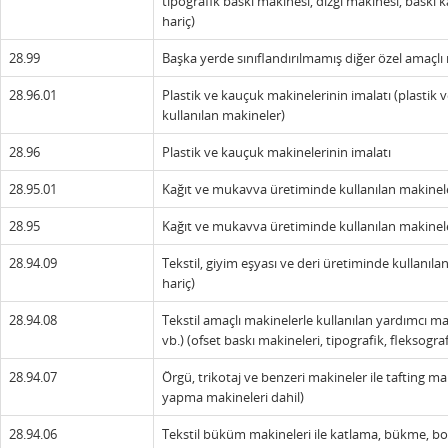
tipografik baskı makinesi, dizgi makinesi, baskı ka
hariç)
28.99
Başka yerde sınıflandırılmamış diğer özel amaçlı
28.96.01
Plastik ve kauçuk makinelerinin imalatı (plastik
kullanılan makineler)
28.96
Plastik ve kauçuk makinelerinin imalatı
28.95.01
Kağıt ve mukavva üretiminde kullanılan makineler
28.95
Kağıt ve mukavva üretiminde kullanılan makinele
28.94.09
Tekstil, giyim eşyası ve deri üretiminde kullanıla
hariç)
28.94.08
Tekstil amaçlı makinelerle kullanılan yardımcı maki
vb.) (ofset baskı makineleri, tipografik, fleksogra
28.94.07
Örgü, trikotaj ve benzeri makineler ile tafting maki
yapma makineleri dahil)
28.94.06
Tekstil büküm makineleri ile katlama, bükme, bo