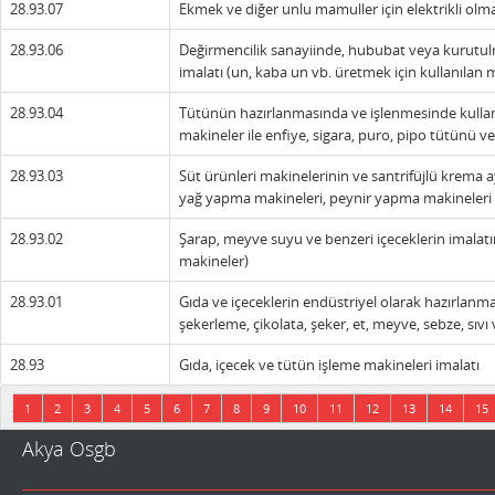
28.93.07
Ekmek ve diğer unlu mamuller için elektrikli olmayan
28.93.06
Değirmencilik sanayiinde, hububat veya kurutulm
imalatı (un, kaba un vb. üretmek için kullanılan m
28.93.04
Tütünün hazırlanmasında ve işlenmesinde kullanı
makineler ile enfiye, sigara, puro, pipo tütünü v
28.93.03
Süt ürünleri makinelerinin ve santrifüjlü krema ayır
yağ yapma makineleri, peynir yapma makineleri 
28.93.02
Şarap, meyve suyu ve benzeri içeceklerin imalatın
makineler)
28.93.01
Gıda ve içeceklerin endüstriyel olarak hazırlanma
şekerleme, çikolata, şeker, et, meyve, sebze, sıvı
28.93
Gıda, içecek ve tütün işleme makineleri imalatı
20 sayfadan 1 sayfa gösteriliyor.
1
2
3
4
5
6
7
8
9
10
11
12
13
14
15
Akya Osgb