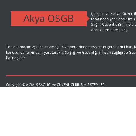
Çalışma ve Sosyal Güvenlik
Akya OSGB
tarafından yetkilendirilmi
r.
Sağlık Güvenlik Birimi ola
Ancak hizmetlerimizi;
Temel amacımız; Hizmet verdiğimiz işyerlerinde mevzuatın gereklerini karşıla
li
konusunda farkındalık yaratarak İş Sağlığı ve Güvenliğini İnsan Sağlığı ve Gü
haline getir
Copyright © AKYA İŞ SAĞLIĞI ve GÜVENLİĞİ BİLİŞİM SİSTEMLERİ