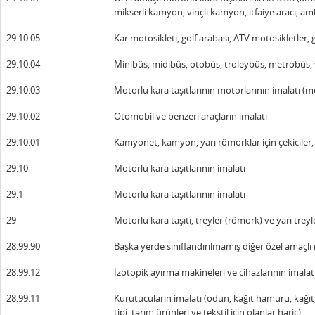
mikserli kamyon, vinçli kamyon, itfaiye aracı, a
29.10.05
Kar motosikleti, golf arabası, ATV motosikletler, g
29.10.04
Minibüs, midibüs, otobüs, troleybüs, metrobüs, vb
29.10.03
Motorlu kara taşıtlarının motorlarının imalatı (m
29.10.02
Otomobil ve benzeri araçların imalatı
29.10.01
Kamyonet, kamyon, yarı römorklar için çekiciler, t
29.10
Motorlu kara taşıtlarının imalatı
29.1
Motorlu kara taşıtlarının imalatı
29
Motorlu kara taşıtı, treyler (römork) ve yarı treyl
28.99.90
Başka yerde sınıflandırılmamış diğer özel amaçlı
28.99.12
İzotopik ayırma makineleri ve cihazlarının imalat
28.99.11
Kurutucuların imalatı (odun, kağıt hamuru, kağıt
tipi, tarım ürünleri ve tekstil için olanlar hariç)