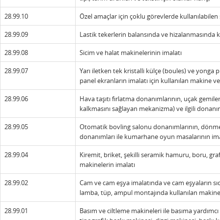
28.99.10
Özel amaçlar için çoklu görevlerde kullanılabilen 
28.99.09
Lastik tekerlerin balansında ve hizalanmasında kul
28.99.08
Sicim ve halat makinelerinin imalatı
28.99.07
Yarı iletken tek kristalli külçe (boules) ve yonga 
panel ekranların imalatı için kullanılan makine ve
28.99.06
Hava taşıtı fırlatma donanımlarının, uçak gemiler
kalkmasını sağlayan mekanizma) ve ilgili donanım
28.99.05
Otomatik bovling salonu donanımlarının, dönme do
donanımları ile kumarhane oyun masalarının ima
28.99.04
Kiremit, briket, şekilli seramik hamuru, boru, graf
makinelerin imalatı
28.99.02
Cam ve cam eşya imalatında ve cam eşyaların sıca
lamba, tüp, ampul montajında kullanılan makinel
28.99.01
Basım ve ciltleme makineleri ile basıma yardımcı 