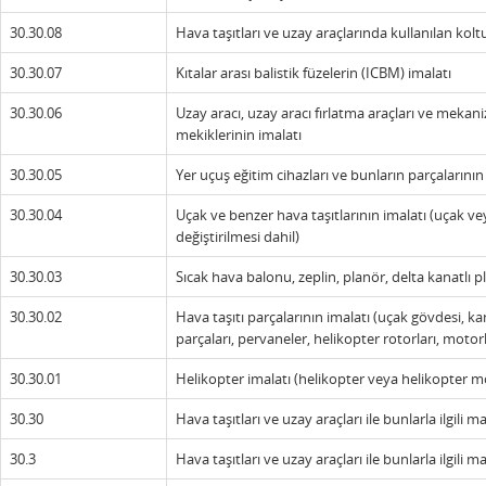
30.30.08
Hava taşıtları ve uzay araçlarında kullanılan kolt
30.30.07
Kıtalar arası balistik füzelerin (ICBM) imalatı
30.30.06
Uzay aracı, uzay aracı fırlatma araçları ve mekani
mekiklerinin imalatı
30.30.05
Yer uçuş eğitim cihazları ve bunların parçalarının
30.30.04
Uçak ve benzer hava taşıtlarının imalatı (uçak v
değiştirilmesi dahil)
30.30.03
Sıcak hava balonu, zeplin, planör, delta kanatlı 
30.30.02
Hava taşıtı parçalarının imalatı (uçak gövdesi, ka
parçaları, pervaneler, helikopter rotorları, motorl
30.30.01
Helikopter imalatı (helikopter veya helikopter mo
30.30
Hava taşıtları ve uzay araçları ile bunlarla ilgili m
30.3
Hava taşıtları ve uzay araçları ile bunlarla ilgili m