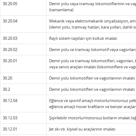
30.20.05
Demir yolu veya tramvay lokomotiflerinin ve va
(tamamlama)
30.20.04
Mekanik veya elektromekanik sinyalizasyon, emniy
(demir yolu, tramvay hatları, kara yolları, dahili su
30.20.03
Raylı sistem taşıtları için koltuk imalatı
30.20.02
Demir yolu ve tramvay lokomotif veya vagonların
30.20.01
Demir yolu ve tramvay lokomotifleri, vagonları, 
veya servis araçları imalatı (lokomotiflere ve vago
30.20
Demir yolu lokomotifleri ve vagonlarının imalatı
30.2
Demir yolu lokomotifleri ve vagonlarının imalatı
30.12.04
Eğlence ve sportif amaçlı motorlu/motorsuz yelken
eğlence amaçlı hover kraftların ve benzer araçları
30.12.03
Şişirilebilir motorlu/motorsuz botların imalatı (e
30.12.01
Jet ski vb. kişisel su araçlarının imalatı