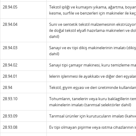
28.94.05
Tekstil ipliği ve kumaşını yıkama, ağartma, boy
kesme, surfile ve benzerleri için makineler ile ke
28.94.04
Suni ve sentetik tekstil malzemesinin ekstrüzyonu
ile doğal tekstil elyafı hazırlama makineleri ve 
dahil)
28.94.03
Sanayi ve ev tipi dikiş makinelerinin imalatı (dikiş
dahil)
28.94.02
Sanayi tipi çamaşır makinesi, kuru temizleme ma
28.94.01
lelerin işlenmesi ile ayakkabı ve diğer deri eşyala
28.94
Tekstil, giyim eşyası ve deri üretiminde kullanıla
28.93.10
Tohumların, tanelerin veya kuru baklagillerin tem
makinelerin imalatı (tarımsal selektörler dahil)
28.93.09
Tarımsal ürünler için kurutucuların imalatı (kahv
28.93.08
Ev tipi olmayan pişirme veya ısıtma cihazlarının i