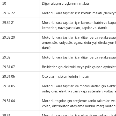
30
Diğer ulaşım araçlarının imalatı
29.32.22
Motorlu kara taşıtları için koltuk imalatı (demiry
29.32.21
Motorlu kara taşıtları için karoser, kabin ve kup
kemerleri, hava yastıkları, kapılar vb. dahil)
29.32.20
Motorlu kara taşıtları için diğer parça ve aksesuar
amortisör, radyatör, egzoz, debriyaj, direksiyon kutu
dahil)
29.32
Motorlu kara taşıtları için diğer parça ve aksesua
29.31.07
Bisikletler için elektrikli veya pille çalışan aydınl
29.31.06
Oto alarm sistemlerinin imalatı
29.31.05
Motorlu kara taşıtları ve motosikletler için elektr
önleyiciler, elektrikli cam/kapı sistemleri, voltaj 
29.31.04
Motorlu taşıtlar için ateşleme kablo takımları ve
volan, distribütör, ateşleme bobini, marş motoru,
29.31
Motorlu kara taşıtları için elektrik ve elektronik