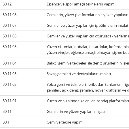
30.12
Eğlence ve spor amaçlı teknelerin yapımı
30.11.08
Gemilerin, yüzer platformların ve yüzer yapıların
30.11.07
Gemiler ve yüzer yapılar için iç bölmelerin imalat
30.11.06
Gemiler ve yüzer yapılar için oturulacak yerlerin 
30.11.05
Yüzen rıhtımlar, dubalar, batardolar, koferdamlar
yüzen vinçler, eğlence amaçlı olmayan şişme botl
30.11.04
Balıkçı gemi ve tekneleri ile deniz ürünlerinin i
30.11.03
Savaş gemileri ve denizaltıların imalatı
30.11.02
Yolcu gemi ve tekneleri, feribotlar, tankerler, frig
gemileri, açık deniz gemileri, hover kraftların ve 
30.11.01
Yüzen ve su altında kalabilen sondaj platformların
30.11
Gemilerin ve yüzen yapıların inşası
30.1
Gemi ve tekne yapımı