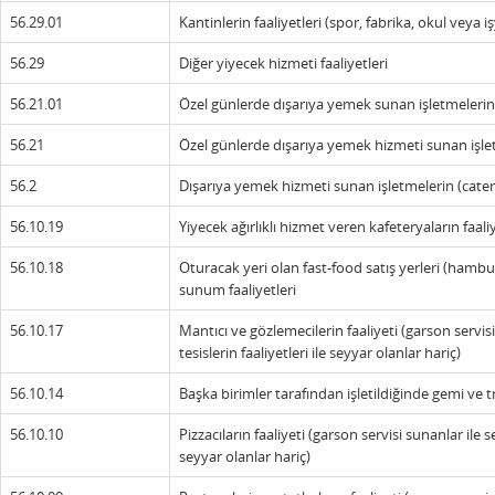
56.29.01
Kantinlerin faaliyetleri (spor, fabrika, okul veya iş
56.29
Diğer yiyecek hizmeti faaliyetleri
56.21.01
Özel günlerde dışarıya yemek sunan işletmelerin f
56.21
Özel günlerde dışarıya yemek hizmeti sunan işlet
56.2
Dışarıya yemek hizmeti sunan işletmelerin (caterin
56.10.19
Yiyecek ağırlıklı hizmet veren kafeteryaların faaliy
56.10.18
Oturacak yeri olan fast-food satış yerleri (hamb
sunum faaliyetleri
56.10.17
Mantıcı ve gözlemecilerin faaliyeti (garson servisi 
tesislerin faaliyetleri ile seyyar olanlar hariç)
56.10.14
Başka birimler tarafından işletildiğinde gemi ve t
56.10.10
Pizzacıların faaliyeti (garson servisi sunanlar ile se
seyyar olanlar hariç)