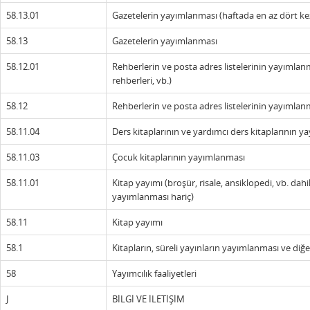
58.13.01
Gazetelerin yayımlanması (haftada en az dört kez
58.13
Gazetelerin yayımlanması
58.12.01
Rehberlerin ve posta adres listelerinin yayımlanma
rehberleri, vb.)
58.12
Rehberlerin ve posta adres listelerinin yayımlan
58.11.04
Ders kitaplarının ve yardımcı ders kitaplarının yay
58.11.03
Çocuk kitaplarının yayımlanması
58.11.01
Kitap yayımı (broşür, risale, ansiklopedi, vb. dahi
yayımlanması hariç)
58.11
Kitap yayımı
58.1
Kitapların, süreli yayınların yayımlanması ve diğer
58
Yayımcılık faaliyetleri
J
BİLGİ VE İLETİŞİM