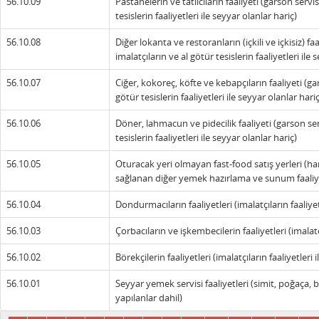
56.10.09
Pastanelerin ve tatlıcıların faaliyeti (garson servis
tesislerin faaliyetleri ile seyyar olanlar hariç)
56.10.08
Diğer lokanta ve restoranların (içkili ve içkisiz) fa
imalatçıların ve al götür tesislerin faaliyetleri ile 
56.10.07
Ciğer, kokoreç, köfte ve kebapçıların faaliyeti (gar
götür tesislerin faaliyetleri ile seyyar olanlar hariç
56.10.06
Döner, lahmacun ve pidecilik faaliyeti (garson serv
tesislerin faaliyetleri ile seyyar olanlar hariç)
56.10.05
Oturacak yeri olmayan fast-food satış yerleri (ham
sağlanan diğer yemek hazırlama ve sunum faaliye
56.10.04
Dondurmacıların faaliyetleri (imalatçıların faaliyet
56.10.03
Çorbacıların ve işkembecilerin faaliyetleri (imalatçı
56.10.02
Börekçilerin faaliyetleri (imalatçıların faaliyetleri 
56.10.01
Seyyar yemek servisi faaliyetleri (simit, poğaça,
yapılanlar dahil)