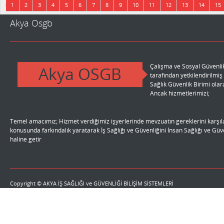
8 sayfadan 1 sayfa gösteriliyor.
1
2
3
4
5
6
7
8
9
10
11
12
13
14
15
Akya Osgb
Çalışma ve Sosyal Güvenlik
Akya OSGB
tarafından yetkilendirilmi
r.
Sağlık Güvenlik Birimi ola
Ancak hizmetlerimizi;
Temel amacımız; Hizmet verdiğimiz işyerlerinde mevzuatın gereklerini karşıla
li
konusunda farkındalık yaratarak İş Sağlığı ve Güvenliğini İnsan Sağlığı ve Gü
haline getir
Copyright © AKYA İŞ SAĞLIĞI ve GÜVENLİĞİ BİLİŞİM SİSTEMLERİ