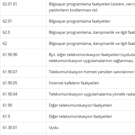
62.01.01
Bilgisayar programlama faaliyetleri (sistem, veri 
yazılımların kodlanması vb)
62.01
Bilgisayar programlama faaliyetleri
62.0
Bilgisayar programlama, danışmanlık ve ilgili faal
62
Bilgisayar programlama, danışmanlık ve ilgili faal
61.90.90
Bys. diğer telekomünikasyon faaliyetleri (uyduda
telekomünikasyon uygulamalarının sağlanması, çe
61.90.07
Telekomünikasyon hizmeti yeniden satıcılarının f
61.90.05
İnternet kafelerin faaliyetleri
61.90.04
Telekomünikasyon uygulamalarına yönelik radar i
61.90
Diğer telekomünikasyon faaliyetleri
61.9
Diğer telekomünikasyon faaliyetleri
61.30.01
Uydu